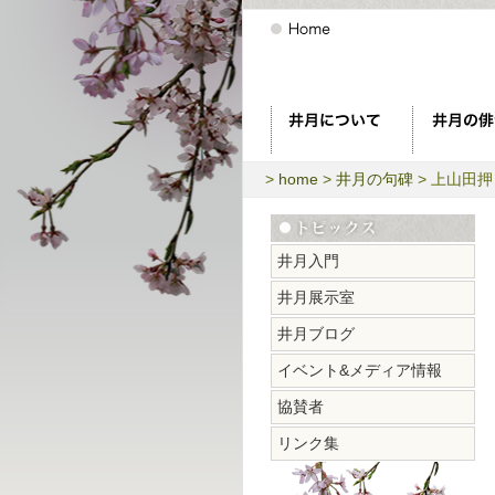
>
home
>
井月の句碑
> 上山田
井月入門
井月展示室
井月ブログ
イベント&メディア情報
協賛者
リンク集