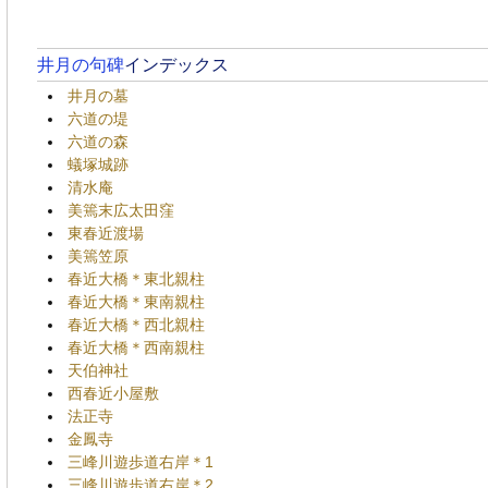
井月の句碑
インデックス
井月の墓
六道の堤
六道の森
蟻塚城跡
清水庵
美篶末広太田窪
東春近渡場
美篶笠原
春近大橋＊東北親柱
春近大橋＊東南親柱
春近大橋＊西北親柱
春近大橋＊西南親柱
天伯神社
西春近小屋敷
法正寺
金鳳寺
三峰川遊歩道右岸＊1
三峰川遊歩道右岸＊2