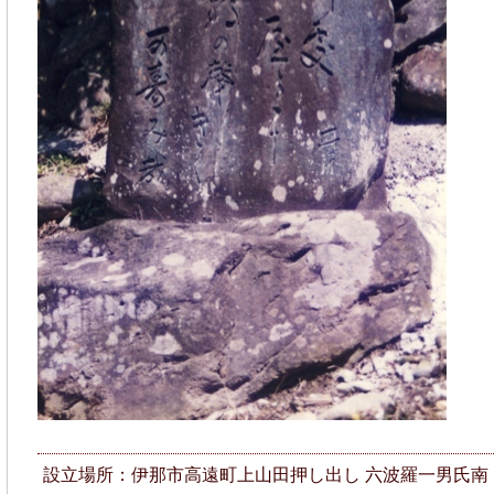
設立場所：伊那市高遠町上山田押し出し 六波羅一男氏南