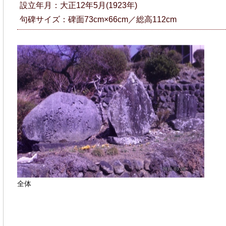
設立年月：大正12年5月(1923年)
句碑サイズ：碑面73cm×66cm／総高112cm
全体