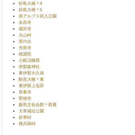
杉島大橋＊4
杉島大橋＊5
南アルプス岩入公園
全昌寺
蔵沢寺
火山峠
菅の台
光前寺
桃源院
小鍛冶橋西
伊那森神社
東伊那大久保
駒見大橋＊東
東伊那上塩田
長春寺
聖徳寺
飯島文化会館＊西裏
大草城址公園
折草峠
権兵衛峠