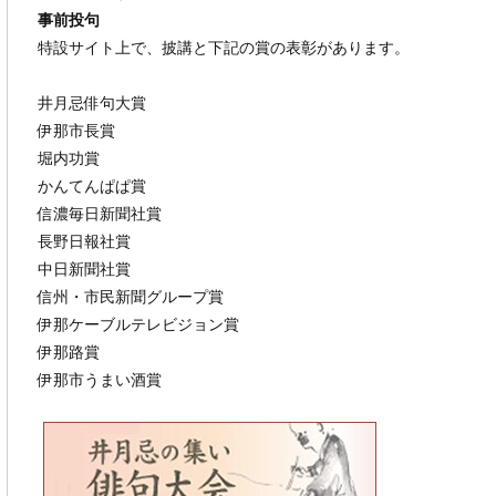
事前投句
特設サイト上で、披講と下記の賞の表彰があります。
井月忌俳句大賞
伊那市長賞
堀内功賞
かんてんぱぱ賞
信濃毎日新聞社賞
長野日報社賞
中日新聞社賞
信州・市民新聞グループ賞
伊那ケーブルテレビジョン賞
伊那路賞
伊那市うまい酒賞