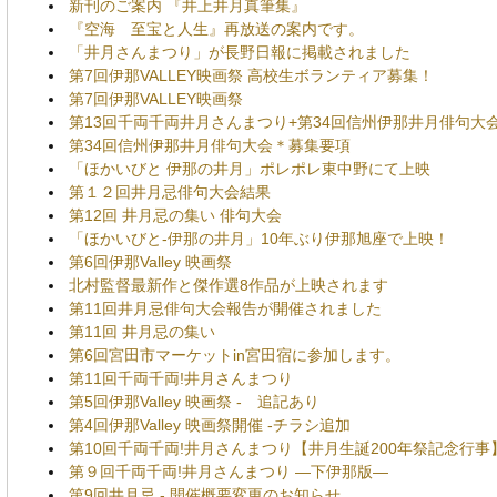
新刊のご案内 『井上井月真筆集』
『空海 至宝と人生』再放送の案内です。
「井月さんまつり」が長野日報に掲載されました
第7回伊那VALLEY映画祭 高校生ボランティア募集！
第7回伊那VALLEY映画祭
第13回千両千両井月さんまつり+第34回信州伊那井月俳句大
第34回信州伊那井月俳句大会＊募集要項
「ほかいびと 伊那の井月」ポレポレ東中野にて上映
第１２回井月忌俳句大会結果
第12回 井月忌の集い 俳句大会
「ほかいびと-伊那の井月」10年ぶり伊那旭座で上映！
第6回伊那Valley 映画祭
北村監督最新作と傑作選8作品が上映されます
第11回井月忌俳句大会報告が開催されました
第11回 井月忌の集い
第6回宮田市マーケットin宮田宿に参加します。
第11回千両千両!井月さんまつり
第5回伊那Valley 映画祭 - 追記あり
第4回伊那Valley 映画祭開催 -チラシ追加
第10回千両千両!井月さんまつり【井月生誕200年祭記念行事】
第９回千両千両!井月さんまつり ―下伊那版―
第9回井月忌 - 開催概要変更のお知らせ