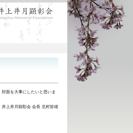
、対面を大事にしたいと思いま
井上井月顕彰会 会長 北村皆雄
了