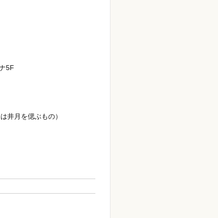
ナ5F
句は井月を偲ぶもの）