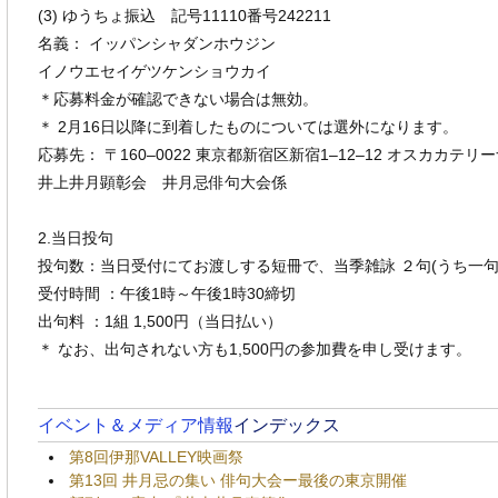
(3) ゆうちょ振込 記号11110番号242211
名義： イッパンシャダンホウジン
イノウエセイゲツケンショウカイ
＊応募料金が確認できない場合は無効。
＊ 2月16日以降に到着したものについては選外になります。
応募先： 〒160‒0022 東京都新宿区新宿1‒12‒12 オスカカテリー
井上井月顕彰会 井月忌俳句大会係
2.当日投句
投句数：当日受付にてお渡しする短冊で、当季雑詠 ２句(うち一
受付時間 ：午後1時～午後1時30締切
出句料 ：1組 1,500円（当日払い）
＊ なお、出句されない方も1,500円の参加費を申し受けます。
イベント＆メディア情報
インデックス
第8回伊那VALLEY映画祭
第13回 井月忌の集い 俳句大会ー最後の東京開催