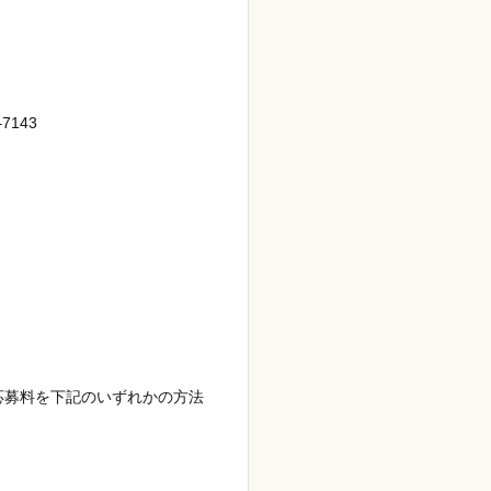
143
の）
応募料を下記のいずれかの方法