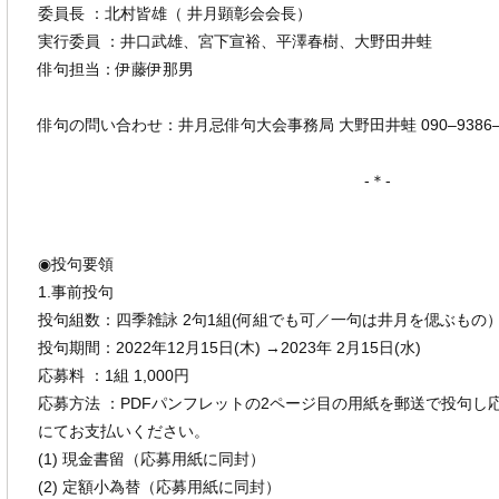
委員長 ：北村皆雄（ 井月顕彰会会長）
実行委員 ：井口武雄、宮下宣裕、平澤春樹、大野田井蛙
俳句担当：伊藤伊那男
俳句の問い合わせ：井月忌俳句大会事務局 大野田井蛙 090‒9386‒7
-＊-
◉投句要領
1.事前投句
投句組数：四季雑詠 2句1組(何組でも可／一句は井月を偲ぶも
投句期間：2022年12月15日(木) →2023年 2月15日(水)
応募料 ：1組 1,000円
応募方法 ：PDFパンフレットの2ページ目の用紙を郵送で投句し
にてお支払いください。
(1) 現金書留（応募用紙に同封）
(2) 定額小為替（応募用紙に同封）